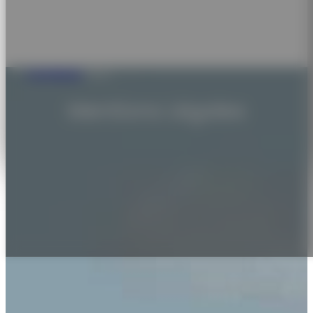
Trail Altitude
/
Légal
Mentions Légales